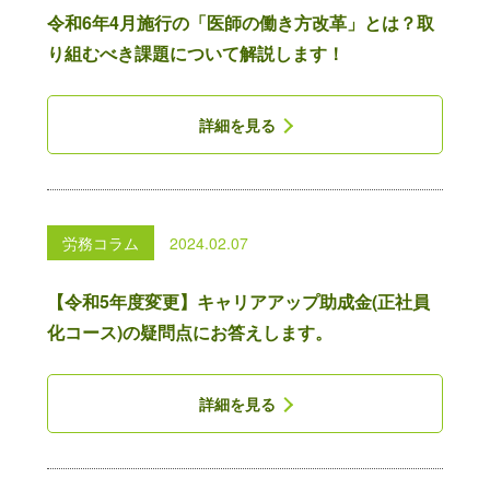
令和6年4月施行の「医師の働き方改革」とは？取
給与計算
り組むべき課題について解説します！
就業規則の作成
助成金の支給申請
詳細を見る
人事制度コンサルティング
病院・クリニックの労務管理
労務コラム
2024.02.07
022-355-2521
【令和5年度変更】キャリアアップ助成金(正社員
受付時間：9:00-18:00（土日祝除く）
化コース)の疑問点にお答えします。
〒981-1106
宮城県仙台市太白区柳生6-9-1-101
定休日：
土日・祝日
対象地域：
宮城県・山形県
詳細を見る
ご相談・お問合せ