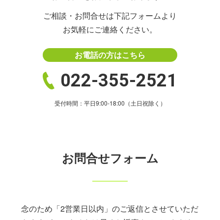
ご相談・お問合せは下記フォームより
給与計算
お気軽にご連絡ください。
就業規則の作成
お電話の方はこちら
助成金の支給申請
人事制度コンサルティング
022-355-2521
病院・クリニックの労務管理
受付時間：平日9:00-18:00（土日祝除く）
022-355-2521
受付時間：9:00-18:00（土日祝除く）
〒981-1106
宮城県仙台市太白区柳生6-9-1-101
お問合せフォーム
定休日：
土日・祝日
対象地域：
宮城県・山形県
ご相談・お問合せ
念のため「2営業日以内」のご返信とさせていただ