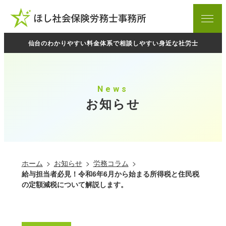
ホーム
menu
お知らせ
仙台のわかりやすい料金体系で相談しやすい身近な社労士
当事務所について
料金表
News
ご相談の流れ
お知らせ
プライバシーポリシー
業務内容
ホーム
お知らせ
労務コラム
給与担当者必見！令和6年6月から始まる所得税と住民税
起業支援サポート
の定額減税について解説します。
労務相談
労働・社会保険手続き