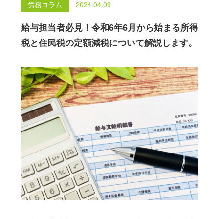
労務コラム
2024.04.09
給与計算
給与担当者必見！令和6年6月から始まる所得
就業規則の作成
税と住民税の定額減税について解説します。
助成金の支給申請
人事制度コンサルティング
病院・クリニックの労務管理
022-355-2521
受付時間：9:00-18:00（土日祝除く）
〒981-1106
宮城県仙台市太白区柳生6-9-1-101
定休日：
土日・祝日
対象地域：
宮城県・山形県
ご相談・お問合せ