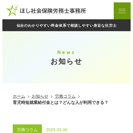
ホーム
menu
お知らせ
仙台のわかりやすい料金体系で相談しやすい身近な社労士
当事務所について
料金表
News
ご相談の流れ
お知らせ
プライバシーポリシー
業務内容
ホーム
お知らせ
労務コラム
育児時短就業給付金とは？どんな人が利用できる？
起業支援サポート
労務相談
労務コラム
2025.03.06
労働・社会保険手続き