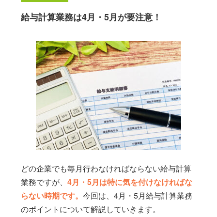
給与計算
給与計算業務は4月・5月が要注意！
就業規則の作成
助成金の支給申請
人事制度コンサルティング
病院・クリニックの労務管理
022-355-2521
受付時間：9:00-18:00（土日祝除く）
〒981-1106
宮城県仙台市太白区柳生6-9-1-101
定休日：
土日・祝日
対象地域：
宮城県・山形県
どの企業でも毎月行わなければならない給与計算
業務ですが、
4月・5月は特に気を付けなければな
らない時期です。
今回は、4月・5月給与計算業務
ご相談・お問合せ
のポイントについて解説していきます。