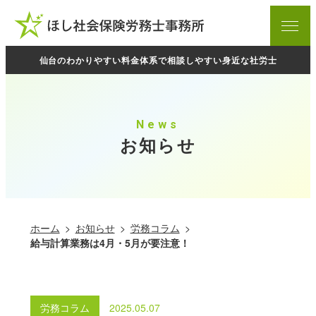
ホーム
menu
お知らせ
仙台のわかりやすい料金体系で相談しやすい身近な社労士
当事務所について
料金表
News
ご相談の流れ
お知らせ
プライバシーポリシー
業務内容
ホーム
お知らせ
労務コラム
給与計算業務は4月・5月が要注意！
起業支援サポート
労務相談
労務コラム
2025.05.07
労働・社会保険手続き